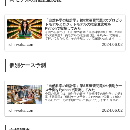
「自然科学の統計学」第8章演習問題3のプロビッ
トモデルとロジットモデルの推定量比較を
Pythonで実装してみた
今回の記事では、統計学の青本「自然科学の統計学」の第8
章-演習問題3「両モデルの推定値比較」をPythonで実装し
て解いてみたので、その手順について解説いたします！ 演
習問題の主題としては、両モデルの推定量は前提としてい
π
3
ichi-waka.com
2024.06.02
るモデルの違いから比が
倍になるということなので、そ
れを検証しに行く問題です！ 皆さんもプロビットモデルと
ロジットモデルの推定量の違いを実際に推定値から実感し
てみてください！
個別ケース予測
「自然科学の統計学」第8章演習問題4の個別ケー
ス予測をPythonで実装してみた
今回の記事では、統計学の青本「自然科学の統計学」の第8
章-演習問題4「個別ケース予測」をPythonで実装して解い
てみたので、その手順について解説いたします！ 今回の問
題はプロビットモデルとロジットモデルを使って実際に予
測を行う問題になっているので、第8章の他の問題よりもよ
ichi-waka.com
2024.06.02
り実践的で、読者の皆さんにとっても活用の場面があるも
のかと思われます。 ぜひ、本演習を通してプロビットモデ
ルとロジットモデルの予測方法について熟達していただけ
れば幸いです！