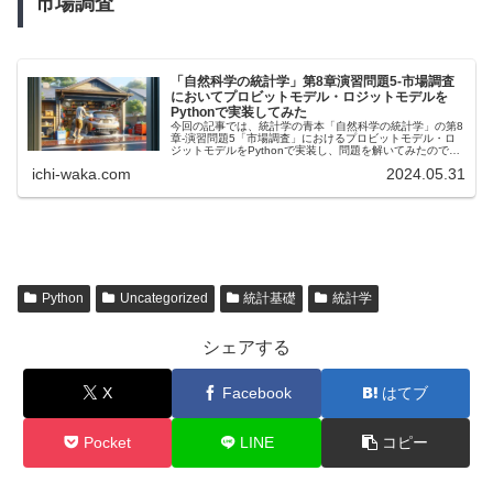
市場調査
「自然科学の統計学」第8章演習問題5-市場調査
においてプロビットモデル・ロジットモデルを
Pythonで実装してみた
今回の記事では、統計学の青本「自然科学の統計学」の第8
章-演習問題5「市場調査」におけるプロビットモデル・ロ
ジットモデルをPythonで実装し、問題を解いてみたのでそ
の解法について解説していきます！ 本解説のプロビットモ
ichi-waka.com
2024.05.31
デル・ロジットモデルはformula内の目的変数・説明変数を
書き換えれば、そのまま活用することができますので、ぜ
ひご活用ください！
Python
Uncategorized
統計基礎
統計学
シェアする
X
Facebook
はてブ
Pocket
LINE
コピー