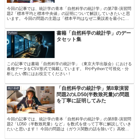
今回の記事では、統計学の青本「自然科学の統計学」の第7章-演習問
題2「標本平均と標本中央値」の証明について解説していきたいと思
います。 今回の問題の主題は「標本平均はなぜ二乗誤差を最小にす
るのか」「標本中央値はなぜ絶対誤差を最小にするのか」です。 本
解説を読んで、標本平均と標本中央値に対する理解度を深めていただ
書籍「自然科学の統計学」のデー
けると幸いです!
Python
タセット集
この記事では書籍「自然科学の統計学」（東京大学出版会）における
各種データをCSV形式で掲載しています。 RやPythonで可視化・分
析したい際にはお役立てください！
「自然科学の統計学」第8章演習
統計基礎
問題2のLD50(半数致死量)の問題
を丁寧に証明してみた
今回の記事では、統計学の青本「自然科学の統計学」の第8章-演習問
題2「LD50（半数致死量）など」を数式を使って丁寧に解説していき
たいと思います！ 今回の問題は（ガウス関数の話を除いて）高校数
学の範囲で対応可能な問題となっているので、皆さんもぜひチャレン
ジしてみてください！