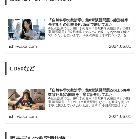
「自然科学の統計学」第8章演習問題1-線形確率
モデルとの比較をPythonで解いてみた
今回の記事では、統計学の青本「自然科学の統計学」の第8
章-演習問題1「線形確率モデルとの比較」をPythonで解い
ていきたいと思います。 今回の問題は非常にシンプルな単
回帰モデルの構築なので、かなり理解いただきやすいかと
思われます。
ichi-waka.com
2024.06.01
LD50など
「自然科学の統計学」第8章演習問題2のLD50(半
数致死量)の問題を丁寧に証明してみた
今回の記事では、統計学の青本「自然科学の統計学」の第8
章-演習問題2「LD50（半数致死量）など」を数式を使って
丁寧に解説していきたいと思います！ 今回の問題は（ガウ
ス関数の話を除いて）高校数学の範囲で対応可能な問題と
なっているので、皆さんもぜひチャレンジしてみてくださ
ichi-waka.com
2024.06.01
い！
両モデルの推定量比較