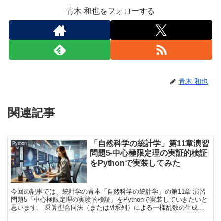
青木 和也をフォローする
青木 和也
関連記事
「自然科学の統計学」第11章演習
Python
問題5-中心極限定理の実証的検証
をPythonで実装してみた
今回の記事では、統計学の青本「自然科学の統計学」の第11章-演習
問題5「中心極限定理の実験的検証」をPythonで実装していきたいと
思います。 乗算型合同法（またはM系列）による一様乱数の生成、
一様乱数からの標準正規乱数の生成、正規分布の適合度検定など、自