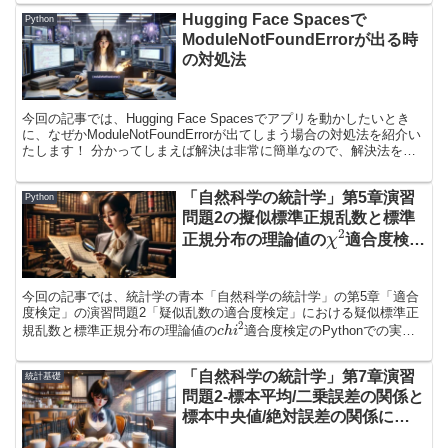
然科学の統計学で学習した内容の総まとめ的な演習問題となっている
Hugging Face Spacesで
ので、ぜひ問題としてチャレンジしていただけると幸いです！
Python
ModuleNotFoundErrorが出る時
の対処法
今回の記事では、Hugging Face Spacesでアプリを動かしたいとき
に、なぜかModuleNotFoundErrorが出てしまう場合の対処法を紹介い
たします！ 分かってしまえば解決は非常に簡単なので、解決法を噛
み砕いてご説明いたします！
「自然科学の統計学」第5章演習
Python
問題2の擬似標準正規乱数と標準
χ
2
正規分布の理論値の
適合度検定
をPythonで実装してみた
今回の記事では、統計学の青本「自然科学の統計学」の第5章「適合
度検定」の演習問題2「疑似乱数の適合度検定」における疑似標準正
c
h
i
2
規乱数と標準正規分布の理論値の
適合度検定のPythonでの実装
について紹介いたします！ 私は今回のコード作成を通じて、正規分
χ
2
布や
分布の上側確率をPythonで求める方法について知ることがで
「自然科学の統計学」第7章演習
統計基礎
きました！ 皆さんも本記事を通して、統計学的側面またはPythonの
問題2-標本平均/二乗誤差の関係と
実装の側面で何らかの学びを得ていただけると幸いです！
標本中央値/絶対誤差の関係につ
いて解説してみた