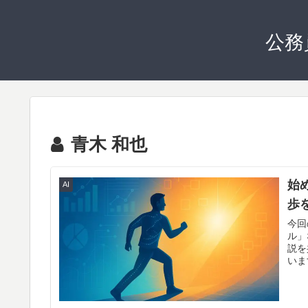
公務
青木 和也
始
AI
歩
今回
ル」
説を
いま
いこ
行な
いて