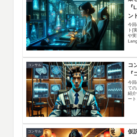
変革
『L
ン
今回
ト[
や実
La
未経
な実
た。
コ
コンサル
『
今回
ての
紹介
ート
きれ
アン
なタ
果を
「価
仮
コンサル
ん。