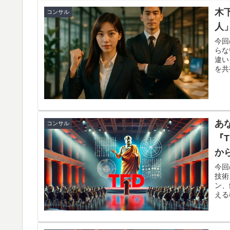
木
コンサル
人
今回
らな
違い
を共
あ
コンサル
『T
か
今回
技術
ン、
える
人に
など
る」