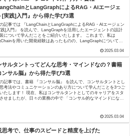
が可能なのかを考えていきます。
angChainとLangGraphによるRAG・AIエージェ
ト[実践]入門』から得た学び3選
の記事では 『LangChainとLangGraphによるRAG・AIエージェン
実践]入門』 を読んで、LangGraphを活用したエージェントの設計
装について学んだことをご紹介いたします。 これまで、私は
ngChainを用いた開発経験はあったものの、LangGraphについては
験でした。 そこで、LangGraphがどのように使えるのか？ どん
2025.03.04
装方法があるのか？ を体系的に学ぶために本書を手に取りまし
ンサルタントってどんな思考・マインドなの？書籍
コンサル脳』から得た学び3選
の記事では、書籍 『コンサル脳』 を読んで、コンサルタントとし
思考法やコミュニケーションのあり方について学んだことを3つご
いたします！ 現在、私はコンサルタントとしてのキャリアをスタ
させましたが、日々の業務の中で 「コンサル的なマインドになり
ていない」 と感じることが多くありました。具体的には、 クライ
トに対して「何をすべきか？」を主体的に提案できていない 小さ
スクに集中しすぎて、全体の構造を俯瞰する視点が欠けている 成
2025.03.04
出すための最適な動きを、自分で考えていない コンサルタントは
値を提供する」 ことが本質であり、単なる作業者ではありませ
説思考で、仕事のスピードと精度を上げた
 しかし、自分はまだ「言われたことをこなすだけ」になってしま