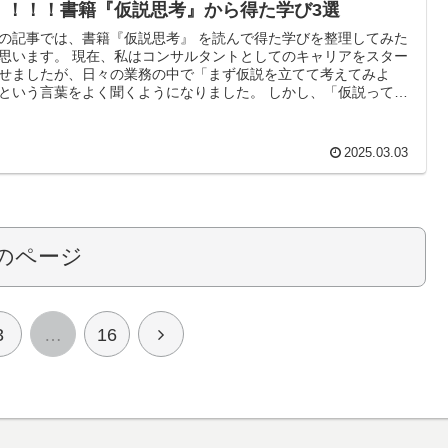
おり、本当の意味での 「クライアントの意思決定を支援するプロ
！！！！書籍『仮説思考』から得た学び3選
ッショナル」 にはなれていないのではないか？と感じていまし
 そこで、コンサルタントの思考法を学ぶために 本書を手に取りま
の記事では、書籍『仮説思考』 を読んで得た学びを整理してみた
。
思います。 現在、私はコンサルタントとしてのキャリアをスター
せましたが、日々の業務の中で「まず仮説を立てて考えてみよ
という言葉をよく聞くようになりました。 しかし、「仮説ってど
って立てるんだろう？」というところでつまずいてしまっていま
 そこで、仮説思考の解像度をグッと引き上げるために本書を手に
ました。
2025.03.03
のページ
次
3
…
16
へ