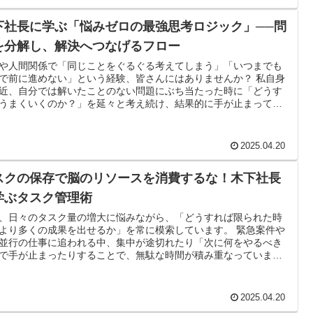
”とは具体的に何を指し、どのように身につければいいのかをアッ
ートしたいと考えました。
下社長に学ぶ「悩みゼロの最強思考ロジック」──問
を分解し、解決へつなげるフロー
や人間関係で「同じことをぐるぐる考えてしまう」「いつまでも
で前に進めない」という経験、皆さんにはありませんか？ 私自身
近、自分では解いたことのない問題にぶち当たった時に「どうす
うまくいくのか？」を延々と考え続け、結果的に手が止まってし
、またはとりあえず手をつけてみるものの上手くいかないことが
YouTube動画をきっかけに「悩み」が“時
浪費”ではなく“思考の設計ミス”であることに気づきました。 その
2025.04.20
は『【ただのポジティブ思考じゃない】人間関係と仕事の悩みを
する最強の思考ロジック』と題され、悩まない人がどのようなス
スクの保存で脳のリソースを消費するな！木下社長
プで問題を処理しているかをチャート化した内容です。 本記事で
ロー”
学ぶタスク管理術
ワークフローとしての使い方 をまとめます。 「悩む時間をそ
とし、すぐに行動に移す」マインドセットを身につけたい方は、
、日々のタスク量の増大に悩みながら、「どうすれば限られた時
最後までお読みください。
より多くの成果を出せるか」を常に模索しています。 緊急案件や
並行の仕事に追われる中、集中が途切れたり「次に何をやるべき
で手が止まったりすることで、無駄な時間が積み重なっていまし
 そこで今回、東証プライム上場企業の社長が自身の生産性を3倍
たという“3つの法則”を学ぶため、めちゃくちゃ生産的に仕事をさ
いる北の達人コーポレーションの木下社長のYouTube動画を視聴
2025.04.20
うと決めました。