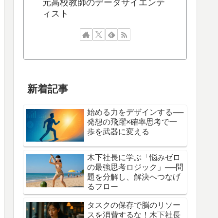
元高校教師のデータサイエンテ
ィスト
新着記事
始める力をデザインする──
発想の飛躍×確率思考で一
歩を武器に変える
木下社長に学ぶ「悩みゼロ
の最強思考ロジック」──問
題を分解し、解決へつなげ
るフロー
タスクの保存で脳のリソー
スを消費するな！木下社長