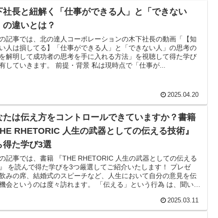
下社長と紐解く「仕事ができる人」と「できない
」の違いとは？
の記事では、北の達人コーポレーションの木下社長の動画「【知
い人は損してる】「仕事ができる人」と「できない人」の思考の
を解明して成功者の思考を手に入れる方法」を視聴して得た学び
有していきます。 前提・背景 私は現時点で「仕事が...
2025.04.20
なたは伝え方をコントロールできていますか？書籍
HE RHETORIC 人生の武器としての伝える技術』
ら得た学び3選
の記事では、書籍 『THE RHETORIC 人生の武器としての伝える
』 を読んで得た学びを3つ厳選してご紹介いたします！ プレゼ
飲みの席、結婚式のスピーチなど、人生において自分の意見を伝
機会というのは度々訪れます。 「伝える」という行為 は、聞いた
対して「感情の変化を起こしたい」「行動の変化を起こしたい」
2025.03.11
、何らかの目的を持って行われるものです。 本書では、「伝え
という行為を実行するにあたって、何を意識すれば良いのかを網