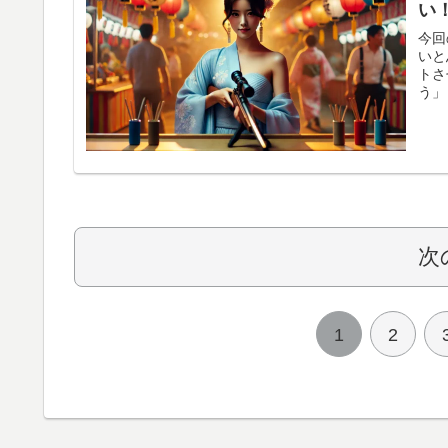
って
い
フェ
た。
今回
した
いと
トさ
う」
うや
す。
取り
次
1
2