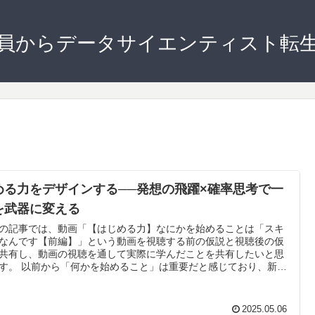
員からデータサイエンティスト転
める力をデザインする──発想の飛躍×確率思考で一
を武器に変える
の記事では、動画「【はじめる力】なにかを始めることは「スキ
なんです【前編】」という動画を視聴する前の仮説と視聴後の仮
共有し、動画の視聴を通して実際に学んだことを共有したいと思
す。 以前から「何かを始めること」は重要だと感じており、新し
とを始める、新しい場所に行くということはここ3年ほど継続して
っているものの、「そもそもなぜ始めることが重要なのか」につ
深く考察をできていませんでした。 そこで本動画を通じて、“始め
2025.05.06