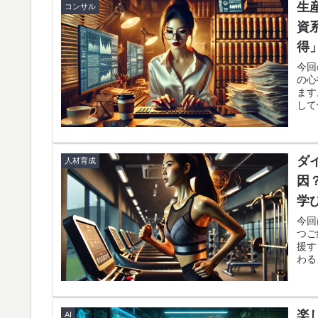
羅的
生
コンサル
いて
資
す！
得
今回
の心
ます
して
増え
く、
生産
た。
ダ
人材育成
因
学
今回
つご
援す
わる
か？
く進
り越
書か
楽
AI