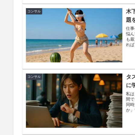
る力
プデ
木
コンサル
題
仕事
悩ん
も最
れば
まう
よくある。 しかし最近、ある
間の
動画
一掃
タ
コンサル
テッ
は、 私が動画を観る前に立てた仮説 実際に学んだ“多層的思考フ
に
具体的な
ぎ落
私は
ぜひ
間で
同時
か」
た。
にし
れて
しよ