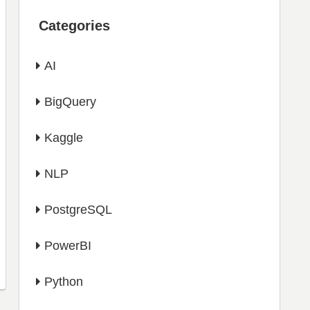
Categories
AI
BigQuery
Kaggle
NLP
PostgreSQL
PowerBI
Python