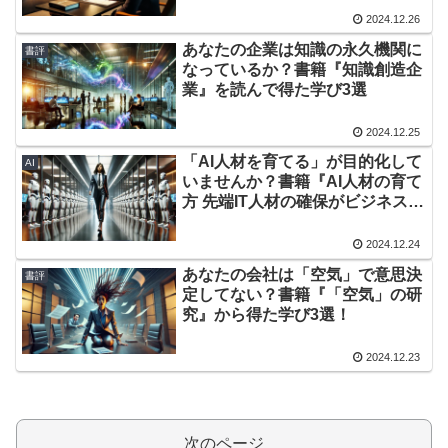
2024.12.26
あなたの企業は知識の永久機関に
書評
なっているか？書籍『知識創造企
業』を読んで得た学び3選
2024.12.25
「AI人材を育てる」が目的化して
AI
いませんか？書籍『AI人材の育て
方 先端IT人材の確保がビジネス成
長のカギを握る』から得た学び3
選
2024.12.24
あなたの会社は「空気」で意思決
書評
定してない？書籍『「空気」の研
究』から得た学び3選！
2024.12.23
次のページ