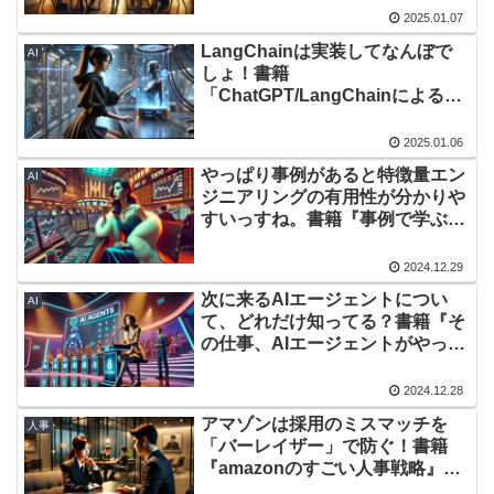
2025.01.07
LangChainは実装してなんぼで
AI
しょ！書籍
「ChatGPT/LangChainによるチ
ャットシステム構築［実践］入
門」から得た学び3選 〜 書籍とは
2025.01.06
違う実装してみた 〜
やっぱり事例があると特徴量エン
AI
ジニアリングの有用性が分かりや
すいっすね。書籍『事例で学ぶ特
徴量エンジニアリング』から得た
学び3選
2024.12.29
次に来るAIエージェントについ
AI
て、どれだけ知ってる？書籍『そ
の仕事、AIエージェントがやって
おきました。 ――ChatGPTの次
に来る自律型AI革命』から得た学
2024.12.28
び
アマゾンは採用のミスマッチを
人事
「バーレイザー」で防ぐ！書籍
『amazonのすごい人事戦略』か
ら得た学び3選！