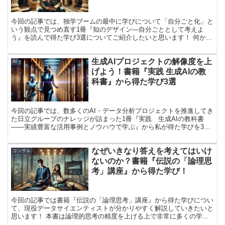
得た学び3選！
今回の記事では、独学ブームの最中に学びについて「自分ごと化」と
いう観点で見つめ直す1冊『知のデザイン―自分ごととして考えよ
う』を読んで得た学び3選についてご紹介したいと思います！ 何かと
リスキリングについて叫ばれる現代で、「自分ごととしての学び」は
身につまされる部分がありますので、ぜひ本記事を参考にしていただ
生成AIプロジェクトの解像度を上
けると幸いです！
AI
げよう！書籍『実践 生成AIの教
科書』から得た学び3選
今回の記事では、数多くのAI・データ分析プロジェクトを推進してき
た日立グループのナレッジが詰まった1冊『実践 生成AIの教科書
――実績豊富な活用事例とノウハウで学ぶ』から私が得た学びを3つ
厳選してお伝えしたいと思います！ 競争優位性のためのツールとし
て各社で活用が始まっている生成AI。 「我が社でも生成AIを導入し
なぜいきなり答えを考えてはいけ
たいな」と考えているDX部門・経営企画部門の方々が本書を読め
コンサル
ば、 「なるほど、失敗しない生成AIプロジェクトはそうやって進め
ないのか？書籍『伝説の「論理思
ればいいのか」 「ふむふむ、生成AIの具体的な活用方法としてはそ
考」講座』から得た学び！
のような方法が考えられるのか」 と、実践に向けた知見を蓄えるこ
とができる良書となっております！ 本記事では、その中でも私にと
って学びになった部分をピックアップして紹介しますので、選書の参
考にしていただけると幸いです！
今回の記事では書籍『伝説の「論理思考」講座』から得た学びについ
て、現役データサイエンティストが分かりやすく解説していきたいと
思います！ 本書は論理的思考の精度を上げる上で非常に多くの学び
を得られる1冊になっているので、「課題に対する自身の取り組み方