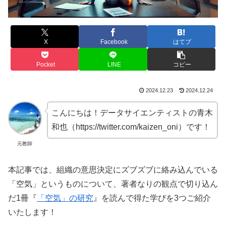
X
Facebook
はてブ
Pocket
LINE
コピー
2024.12.23
2024.12.24
こんにちは！データサイエンティストの青木
和也（https://twitter.com/kaizen_oni）です！
元教師
本記事では、組織の意思決定にズブズブに絡み込んでいる
「空気」というものについて、著者なりの観点で切り込ん
だ1冊『
「空気」の研究
』を読んで得た学びを3つご紹介
いたします！