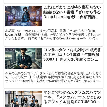
はこれでいいのだろうか？」という気持ちをお持ちの方はぜひ本書を
これほどまでに期待を裏切らない
ご一読いただけると幸いです！
AI
続編はない！書籍『ゼロから作る
Deep Learning ❷ ―自然言語処
理編』から得た学び3選
本記事では、ゼロつくシリーズ第2弾、書籍『ゼロから作るDeep
Learning ❷ ―自然言語処理編』を読んで得た学びを厳選して3つご紹
介いたします。 前作の『ゼロから作るDeep Learning ―Pythonで学
ぶディープラーニングの理論と実装』もゼロから作っているにも関わ
らず、非常に分かりやすかったのですが、本作も全くもって期待を裏
コンサルタントは毛利小五郎抜き
切らない完成度で、ニッコニコで自然言語処理の裏側の仕組みについ
コンサル
て理解を深めることができました。 本書は、もはやブームにもなっ
の江戸川コナン?書籍『年間報酬
ている生成AIの根底にある仕組みについて理解を深めたい方や、初心
3000万円超えが10年続くコンサ
者機械学習エンジニアの方にお勧めです！
ルタントの教科書』から得た学び
3選
今回の記事ではコンサルタントとして顧客に価値を提供したいと考え
ている方必見の1冊『<決定版>年間報酬3000万円超えが10年続くコン
サルタントの教科書』を読んで私が得た学びを3つ選んで解説いたし
ます。 「企業が【この人になら十分な報酬を払ってもいい】と思わ
れるコンサルタントとは？」について1つの解を教えてくれる本書
マンガでわかるスクラムのハウツ
は、「コンサルタントと称される仕事として、どのように仕事をすべ
書評
きか」に絶賛迷走中のブログ主にブッ刺さる1冊でした！ 本書は私の
ー本！「スクラムチームではじめ
ような走り始めのコンサルタントの方や、コンサルタントして飛躍し
るアジャイル開発 SCRUM BOOT
たい方におすすめの1冊です！
CAMP THE BOOK」から得た学