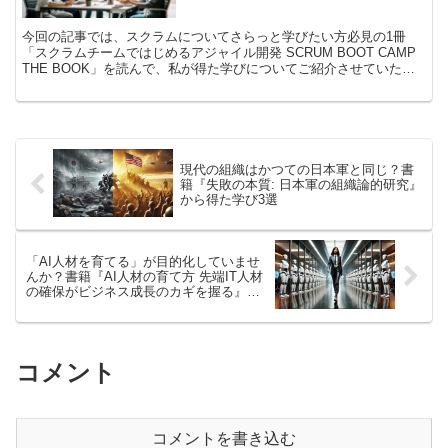
び
今回の記事では、スクラムについてさらっと学びたい方必見の1冊
「スクラムチームではじめるアジャイル開発 SCRUM BOOT CAMP
THE BOOK」を読んで、私が得た学びについてご紹介させていただ
きたいと思います。 本書はスクラム開発初心者の方に読みやすいよ
うに、マンガ形式を織り交ぜながら、アジャイル開発の概要と実際の
スクラムでどのような困り事が発生し、それらに対してスクラムとい
う開発手法の観点からどのように対応していけばいいのかについてま
とめられた1冊になります。 本記事を読んで、アジャイル開発を実践
する方にせよ、アジャイル開発ではないスタイルで開発をする方にせ
現代の組織はかつての日本軍と同じ？書
よ、本書からどのような学びが得られるのかのイメージをつけていた
籍『失敗の本質: 日本軍の組織論的研究』
だけると幸いです！
から得た学び3選
「AI人材を育てる」が目的化していませ
んか？書籍『AI人材の育て方 先端IT人材
の確保がビジネス成長のカギを握る』か
ら得た学び3選
コメント
コメントを書き込む