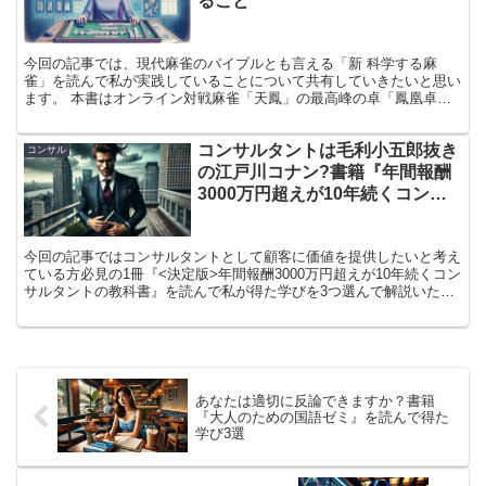
ること
ゃる方必見の1冊になっています。 皆さんもぜひ本記事を読んで、ド
キュメントを爆速で仕上げる方法の一端を知っていただければと思い
います！
今回の記事では、現代麻雀のバイブルとも言える「新 科学する麻
雀」を読んで私が実践していることについて共有していきたいと思い
ます。 本書はオンライン対戦麻雀「天鳳」の最高峰の卓「鳳凰卓」
における約92万試合のデータを元に「相手の行動モデル」を再現す
るシミュレータを作成し、さまざまな状況下における打ち手の選択や
コンサルタントは毛利小五郎抜き
収支を調査して1冊の書籍としてまとめた、まさに現代麻雀における
コンサル
聖典とも言える1冊になっています。 皆さんも本記事を読んで、麻雀
の江戸川コナン?書籍『年間報酬
において科学（=統計）を味方につけて戦うことの素晴らしさに気づ
3000万円超えが10年続くコンサ
いていただけると幸いです！
ルタントの教科書』から得た学び
3選
今回の記事ではコンサルタントとして顧客に価値を提供したいと考え
ている方必見の1冊『<決定版>年間報酬3000万円超えが10年続くコン
サルタントの教科書』を読んで私が得た学びを3つ選んで解説いたし
ます。 「企業が【この人になら十分な報酬を払ってもいい】と思わ
れるコンサルタントとは？」について1つの解を教えてくれる本書
は、「コンサルタントと称される仕事として、どのように仕事をすべ
きか」に絶賛迷走中のブログ主にブッ刺さる1冊でした！ 本書は私の
ような走り始めのコンサルタントの方や、コンサルタントして飛躍し
たい方におすすめの1冊です！
あなたは適切に反論できますか？書籍
『大人のための国語ゼミ』を読んで得た
学び3選