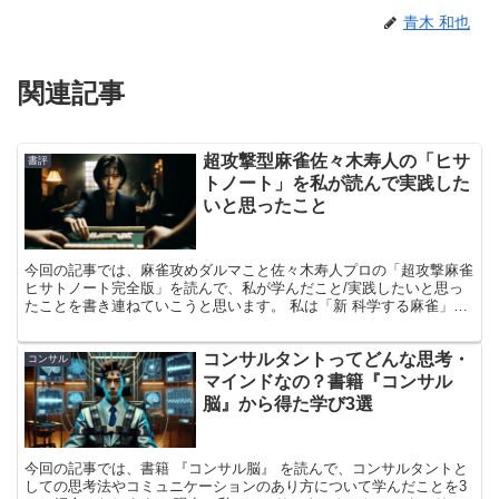
青木 和也
関連記事
超攻撃型麻雀佐々木寿人の「ヒサ
書評
トノート」を私が読んで実践した
いと思ったこと
今回の記事では、麻雀攻めダルマこと佐々木寿人プロの「超攻撃麻雀
ヒサトノート完全版」を読んで、私が学んだこと/実践したいと思っ
たことを書き連ねていこうと思います。 私は「新 科学する麻雀」を
麻雀がある日には必ず読むほどのデジタル麻雀打ちなのですが、そん
な私が「寿人プロのこの考えは参考になるな、、、」と思ったところ
コンサルタントってどんな思考・
をピックアップして語らせていただきたいと思います！ この記事か
コンサル
ら、寿人プロのエッセンスが少しでも皆さんに伝わると幸いです！
マインドなの？書籍『コンサル
脳』から得た学び3選
今回の記事では、書籍 『コンサル脳』 を読んで、コンサルタントと
しての思考法やコミュニケーションのあり方について学んだことを3