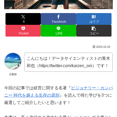
X
Facebook
はてブ
Pocket
LINE
コピー
2024.10.16
こんにちは！データサイエンティストの青木
和也（https://twitter.com/kaizen_oni）です！
元教師
今回の記事では経営に関する名著『
ビジョナリー・カンパ
ニー 時代を越える生存の原則
』を読んで得た学びを3つに
厳選してご紹介したいと思います！