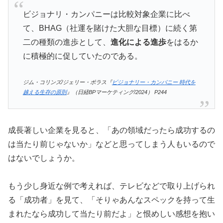
ビジョナリ・カンパニーは比較対象企業に比べ
て、BHAG（社運を賭けた大胆な目標）に続く第
二の種類の進歩として、
進化による進歩
をはるか
に積極的に促していたのである。
ジム・コリンズ/ジェリー・ポラス『
ビジョナリー・カンパニー 時代を
越える生存の原則
』（日経BPマーケティング/2024） P244
成長著しい企業を見ると、「あの領域だったら成功するの
は当たり前じゃないか」などと思ってしまう人もいるので
はないでしょうか。
もう少し身近な例で考えれば、テレビなどで取り上げられ
る「成功者」を見て、「そりゃあんなスペックを持って生
まれたなら成功して当たり前だよ」と恨めしい感想を抱い