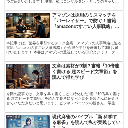
つご紹介いたします！ 現在、私はコンサルタントとしてのキャリア
をスタートさせましたが、日々の業務の中で 「コンサル的なマイン
ドになりきれていない」 と感じることが多くありました。具体的に
アマゾンは採用のミスマッチを
は、 クライアントに対して「何をすべきか？」を主体的に提案でき
人事
ていない 小さなタスクに集中しすぎて、全体の構造を俯瞰する視点
「バーレイザー」で防ぐ！書籍
が欠けている 成果を出すための最適な動きを、自分で考えていない
『amazonのすごい人事戦略』か
コンサルタントは 「価値を提供する」 ことが本質であり、単なる作
ら得た学び3選！
業者ではありません。 しかし、自分はまだ「言われたことをこなす
だけ」になってしまっており、本当の意味での 「クライアントの意
思決定を支援するプロフェッショナル」 にはなれていないのではな
本記事では、世界を牽引するテック企業・アマゾンの人事戦略に迫る
いか？と感じていました。 そこで、コンサルタントの思考法を学ぶ
書籍『amazonのすごい人事戦略』から得た学びを厳選して3選お届
ために 本書を手に取りました。
けいたします！ 本書はアマゾンの重視しているOLRというリーダー
シップ理論や、他とは一線を画す人材採用選考など、急成長を遂げた
アマゾンの背後にある「人」に対する考え方について迫ることができ
文章は素材が9割？書籍『10倍速
る書籍になっています。 組織の立ち上げフェーズにある方や自社の
書評
人材採用プロセスにしっくりきていない方におすすめです！
く書ける 超スピード文章術』を
読んで得た学び
今回の記事では、文章を早く書くことに特化した1冊『10倍早く書け
る 超スピード文章術』を読んで参考になった部分を皆さんに紹介さ
せていただきたいと思います。 ビジネスパーソンの皆さん、学生の
皆さんは日々どこかしらの場面でドキュメントを書く機会があるかと
思います。 レポート課題 卒業論文 報告書 プレゼン資料 本書は上記
現代麻雀のバイブル「新 科学す
のようなドキュメント作成の場面において、 「私、文章を書き終え
データ分析
るのがすこぶる遅いんだよね、、、」 「文章を書くのが億劫で億劫
る麻雀」を読んで私が実践してい
で、、、」 のように、書くことに対して苦手意識を持っていらっし