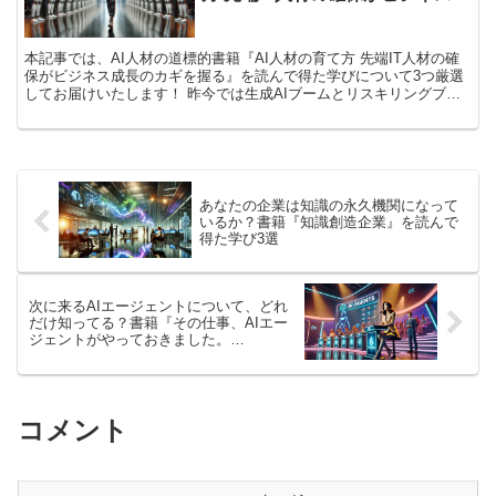
るようになりたい」という野心あふれる方におすすめの書籍です！
長のカギを握る』から得た学び3
選
本記事では、AI人材の道標的書籍『AI人材の育て方 先端IT人材の確
保がビジネス成長のカギを握る』を読んで得た学びについて3つ厳選
してお届けいたします！ 昨今では生成AIブームとリスキリングブー
ムの最中で「我が社ではAI活用人材を育てます！」のような標語が飛
び交うようになって久しいですが、一方で育てるべきAI人材の定義や
企業におけるロールが曖昧だったり、育てるAI人材が企業の実情に即
していないことが往々にしてあります。 そのような企業の人材育成
担当者の方にとっては、本書は転ばぬ先の杖になるかと思いますの
で、ぜひデスクの傍に置いておくことをお勧めいたします。
あなたの企業は知識の永久機関になって
いるか？書籍『知識創造企業』を読んで
得た学び3選
次に来るAIエージェントについて、どれ
だけ知ってる？書籍『その仕事、AIエー
ジェントがやっておきました。
――ChatGPTの次に来る自律型AI革命』
から得た学び
コメント