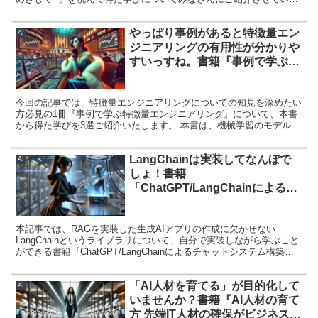
だきたいと思います。 本書は高度経済成長の「多産多売」の時代か
ら、だんだんと日本停滞期に差し掛かった頃にスポットライトを浴び
やっぱり事例があると特徴量エン
たトヨタの生産方式「ジャスト・イン・タイム生産」をはじめとし
AI
た、当時画期的とされた生産現場のあり方について書かれた書籍にな
ジニアリングの有用性が分かりや
ります。 いわば、現代のリーン開発の先駆けとも言える書籍です。
すいっすね。書籍『事例で学ぶ特
本記事を通じて、リーン開発の原点が与えてくれる示唆のエッセンス
徴量エンジニアリング』から得た
を掴んでいただけると幸いです。
学び3選
今回の記事では、特徴量エンジニアリングについての知見を深めたい
方必見の1冊『事例で学ぶ特徴量エンジニアリング』について、本書
から得た学びを3選ご紹介いたします。 本書は、機械学習のモデルの
精度を高めるためには、モデル選定やハイパーパラメータ調整など多
様な手段がありますが、その中でも特徴量エンジニアリングにフォー
LangChainは実装してなんぼで
カスしつつ、「なぜこのデータにこのような加工を施すのか」を懇切
AI
丁寧に解説した良書になります。 特徴量エンジニアリングについて
しょ！書籍
改めて学習したデータサイエンティストの方、Kaggleでのスコア上
「ChatGPT/LangChainによるチ
げをモデル調整以外で取り組みたい方におすすめです！
ャットシステム構築［実践］入
門」から得た学び3選 〜 書籍とは
本記事では、RAGを実装した生成AIアプリの作成に欠かせない
違う実装してみた 〜
LangChainというライブラリについて、自分で実装しながら学ぶこと
ができる書籍『ChatGPT/LangChainによるチャットシステム構築
［実践］入門』から得た学びについて、厳選して3つご紹介いたしま
す！ 本書はPythonについてある程度理解している方であれば誰でも
「AI人材を育てる」が目的化して
挑戦できるほど、分かりやすくLangChainについて書かれている1冊
AI
になります！ 「RAGについての知見を深めたい」「社内で生成AIに
いませんか？書籍『AI人材の育て
関する機運が高まっているので、生成AIを使った簡単なアプリを作れ
方 先端IT人材の確保がビジネス成