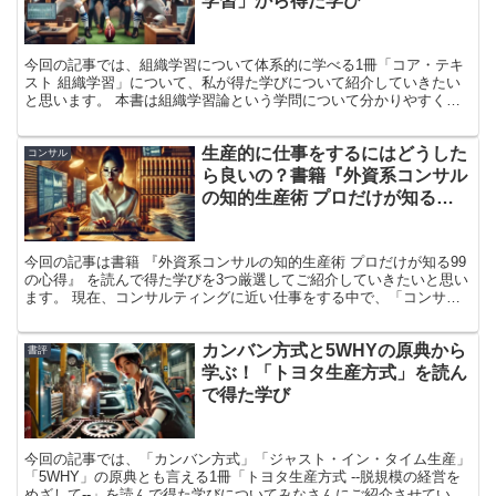
学習」から得た学び
今回の記事では、組織学習について体系的に学べる1冊「コア・テキ
スト 組織学習」について、私が得た学びについて紹介していきたい
と思います。 本書は組織学習論という学問について分かりやすく理
論立てて学べる骨太な1冊となっています。 組織を運営している方や
これからチームビルディングしていく方には参考になる書籍かと思い
生産的に仕事をするにはどうした
ますので、ぜひ参考にしていただけると幸いです！
コンサル
ら良いの？書籍『外資系コンサル
の知的生産術 プロだけが知る
「99の心得」』から得た学び3選
今回の記事は書籍 『外資系コンサルの知的生産術 プロだけが知る99
の心得』 を読んで得た学びを3つ厳選してご紹介していきたいと思い
ます。 現在、コンサルティングに近い仕事をする中で、「コンサル
として優れている人と自分の思考の違いは何か？」 を強く感じるこ
とが増えました。 そこで本書から、単なる知的生産のテクニックだ
カンバン方式と5WHYの原典から
けでなく、「思考の設計」「仮説の立て方」「情報収集の戦略」 な
書評
ど、知的生産における本質的な部分にフォーカスした内容を学ぼうと
学ぶ！「トヨタ生産方式」を読ん
思いました。
で得た学び
今回の記事では、「カンバン方式」「ジャスト・イン・タイム生産」
「5WHY」の原典とも言える1冊「トヨタ生産方式 --脱規模の経営を
めざして--」を読んで得た学びについてみなさんにご紹介させていた