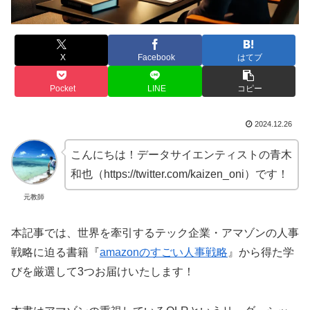
X
Facebook
はてブ
Pocket
LINE
コピー
2024.12.26
こんにちは！データサイエンティストの青木
和也（https://twitter.com/kaizen_oni）です！
元教師
本記事では、世界を牽引するテック企業・アマゾンの人事
戦略に迫る書籍『
amazonのすごい人事戦略
』から得た学
びを厳選して3つお届けいたします！