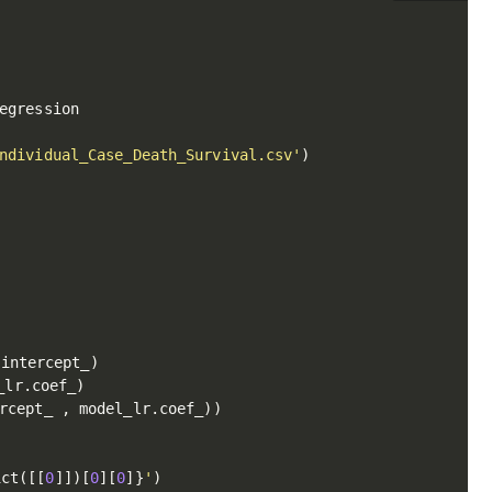
egression

ndividual_Case_Death_Survival.csv'
)
.
intercept_
)
_lr
.
coef_
)
rcept_ 
,
 model_lr
.
coef_
)
)
ict
(
[
[
0
]
]
)
[
0
]
[
0
]
}
'
)