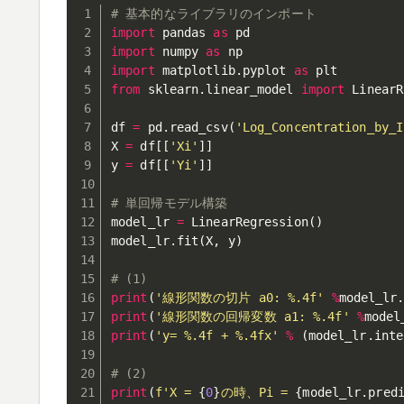
# 基本的なライブラリのインポート
import
 pandas 
as
import
 numpy 
as
import
 matplotlib
.
pyplot 
as
from
 sklearn
.
linear_model 
import
 LinearR
df 
=
 pd
.
read_csv
(
'Log_Concentration_by_I
X 
=
 df
[
[
'Xi'
]
]
y 
=
 df
[
[
'Yi'
]
]
# 単回帰モデル構築
model_lr 
=
 LinearRegression
(
)
model_lr
.
fit
(
X
,
 y
)
# (1)
print
(
'線形関数の切片 a0: %.4f'
%
model_lr
print
(
'線形関数の回帰変数 a1: %.4f'
%
model
print
(
'y= %.4f + %.4fx'
%
(
model_lr
.
inte
# (2)
print
(
f'X = 
{
0
}
の時、Pi = 
{
model_lr
.
pred