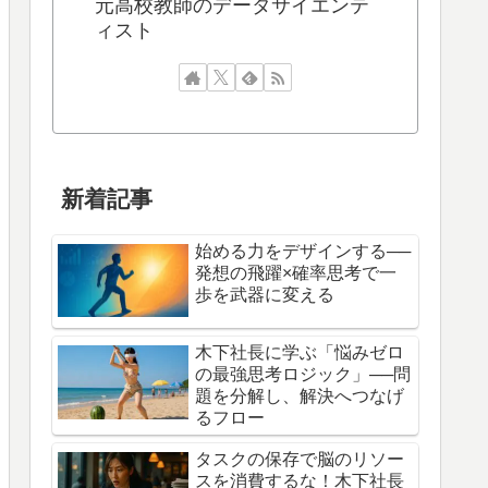
元高校教師のデータサイエンテ
ィスト
新着記事
始める力をデザインする──
発想の飛躍×確率思考で一
歩を武器に変える
木下社長に学ぶ「悩みゼロ
の最強思考ロジック」──問
題を分解し、解決へつなげ
るフロー
タスクの保存で脳のリソー
スを消費するな！木下社長