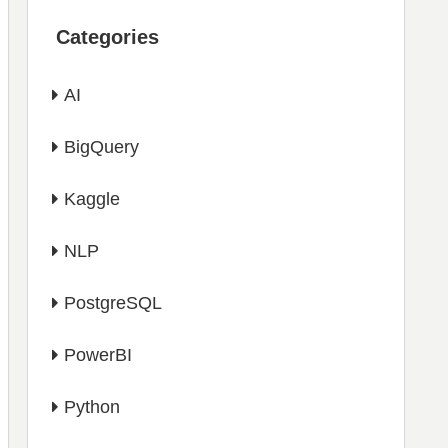
Categories
AI
BigQuery
Kaggle
NLP
PostgreSQL
PowerBI
Python