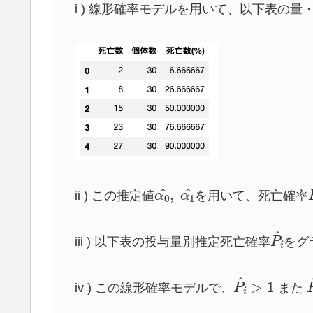
i ) 線形確率モデルを用いて、以下表の
α
0
^
,
α
1
^
ii ) この推定値
を用いて、死亡確率
P
i
^
iii ) 以下表の投与量別推定死亡確率
をグ
P
i
^
>
1
iv ) この線形確率モデルで、
また