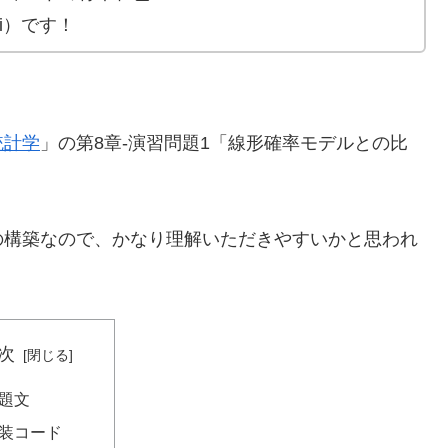
n_oni）です！
統計学
」の第8章-演習問題1「線形確率モデルとの比
の構築なので、かなり理解いただきやすいかと思われ
次
題文
装コード