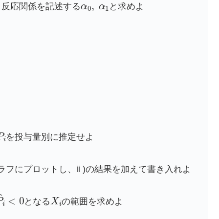
α
0
,
α
1
量・反応関係を記述する
と求めよ
P
i
を投与量別に推定せよ
ラフにプロットし、ii )の結果を加えて書き入れよ
P
i
^
<
0
X
i
となる
の範囲を求めよ