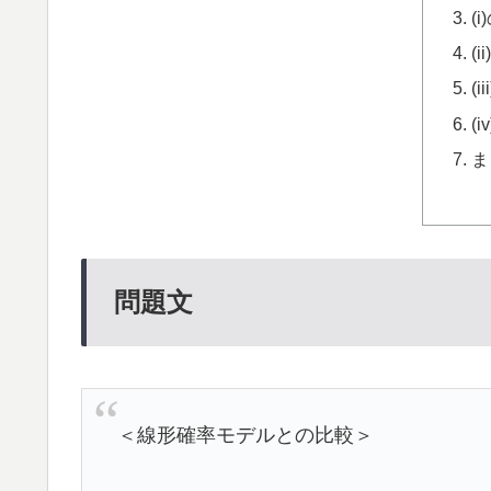
(
(
(i
(
ま
問題文
＜線形確率モデルとの比較＞