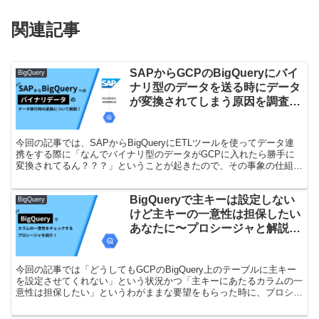
関連記事
SAPからGCPのBigQueryにバイ
BigQuery
ナリ型のデータを送る時にデータ
が変換されてしまう原因を調査し
てみた
今回の記事では、SAPからBigQueryにETLツールを使ってデータ連
携をする際に「なんでバイナリ型のデータがGCPに入れたら勝手に
変換されてるん？？？」ということが起きたので、その事象の仕組み
について、僕なりに調べて結果を解説していきます。 バイナリデー
タに触れたのが初めてで苦戦したので、同じような疑問にぶち当たっ
BigQueryで主キーは設定しない
た人に届けばいいなと思っております！
BigQuery
けど主キーの一意性は担保したい
あなたに〜プロシージャと解説付
き〜
今回の記事では「どうしてもGCPのBigQuery上のテーブルに主キー
を設定させてくれない」という状況かつ「主キーにあたるカラムの一
意性は担保したい」というわがままな要望をもらった時に、プロシー
ジャを使って上手いこと解決する方法を紹介します！