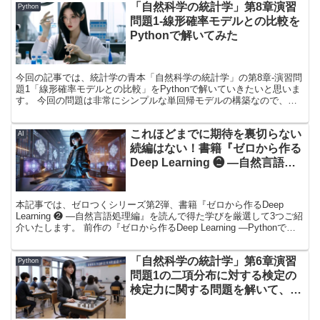
「自然科学の統計学」第8章演習
Python
問題1-線形確率モデルとの比較を
Pythonで解いてみた
今回の記事では、統計学の青本「自然科学の統計学」の第8章-演習問
題1「線形確率モデルとの比較」をPythonで解いていきたいと思いま
す。 今回の問題は非常にシンプルな単回帰モデルの構築なので、か
なり理解いただきやすいかと思われます。
これほどまでに期待を裏切らない
AI
続編はない！書籍『ゼロから作る
Deep Learning ❷ ―自然言語処
理編』から得た学び3選
本記事では、ゼロつくシリーズ第2弾、書籍『ゼロから作るDeep
Learning ❷ ―自然言語処理編』を読んで得た学びを厳選して3つご紹
介いたします。 前作の『ゼロから作るDeep Learning ―Pythonで学
ぶディープラーニングの理論と実装』もゼロから作っているにも関わ
らず、非常に分かりやすかったのですが、本作も全くもって期待を裏
「自然科学の統計学」第6章演習
切らない完成度で、ニッコニコで自然言語処理の裏側の仕組みについ
Python
て理解を深めることができました。 本書は、もはやブームにもなっ
問題1の二項分布に対する検定の
ている生成AIの根底にある仕組みについて理解を深めたい方や、初心
検定力に関する問題を解いて、
者機械学習エンジニアの方にお勧めです！
Pythonで可視化してみた