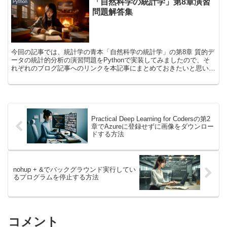
「自然科学の統計学」第8章演習
を実装する場合や、プログラムで解かずともやっていることの方向性
Python
が合っているのかを確かめるためにご活用いただけると幸いです！
問題解答集
今回の記事では、統計学の青本「自然科学の統計学」の第8章 質的デ
ータの統計的分析の演習問題をPythonで実装してみましたので、そ
れぞれのブログ記事へのリンクを本記事にまとめておきたいと思いま
す。 演習問題を解く際の考え方やどのようなステップでコードが実
行されているのかについても解説していいますので、自分で問題を解
くプログラムを実装する場合や、プログラムで解かずともやっている
ことの方向性が合っているのかを確かめるためにご活用いただけると
幸いです！
Practical Deep Learning for Codersの第2
章でAzureに登録せずに画像をダウンロー
ドする方法
nohup + &でバックグラウンド実行してい
るプログラムを停止する方法
コメント