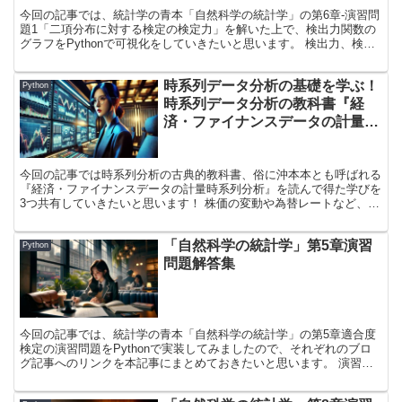
今回の記事では、統計学の青本「自然科学の統計学」の第6章-演習問
題1「二項分布に対する検定の検定力」を解いた上で、検出力関数の
グラフをPythonで可視化をしていきたいと思います。 検出力、検出
力関数あたりの話は馴染みのない方には理解しにくいかもしれません
ので、適宜解説を入れています。 検出力まわりについて聞いたこと
時系列データ分析の基礎を学ぶ！
がない方も「なるほどね！」と理解いただきながら読み進めていただ
Python
けると幸いです！
時系列データ分析の教科書『経
済・ファイナンスデータの計量時
系列分析』を読んで得た学び3選
今回の記事では時系列分析の古典的教科書、俗に沖本本とも呼ばれる
『経済・ファイナンスデータの計量時系列分析』を読んで得た学びを
3つ共有していきたいと思います！ 株価の変動や為替レートなど、私
たちの日常の様々な場面で見かける時系列データ。 本書はそんな時
系列データをモデル化する際に、どのような式を仮定してモデル化す
「自然科学の統計学」第5章演習
ればいいのか、どのような仮定が存在するのかを1から教えてくれる
Python
1冊です。 本書の購入を考えている方は本記事を参考に、本書の購入
問題解答集
を検討していただけると幸いです！
今回の記事では、統計学の青本「自然科学の統計学」の第5章適合度
検定の演習問題をPythonで実装してみましたので、それぞれのブロ
グ記事へのリンクを本記事にまとめておきたいと思います。 演習問
題を解く際の考え方やどのようなステップでコードが実行されている
のかについても解説していいますので、自分で問題を解くプログラム