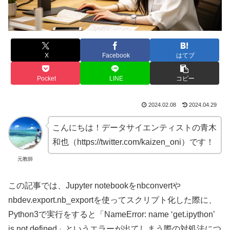
X
Facebook
はてブ
Pocket
LINE
コピー
2024.02.08
2024.04.29
こんにちは！データサイエンティストの青木
和也（https://twitter.com/kaizen_oni）です！
元教師
この記事では、Jupyter notebookをnbconvertや
nbdev.export.nb_exportを使ってスクリプト化した際に、
Python3で実行をすると「NameError: name ‘get.ipython’
is not defined」というエラーが出てしまう際の対処法につ