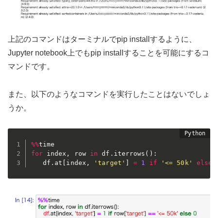
上記のコマンドはターミナルでpip installするように、
Jupyter notebook上でもpip installすることを可能にするコ
マンドです。
また、以下のようなコマンドを実行したことはないでしょ
うか。
%
%
for
 index
,
 row 
in
 df
.
iterrows
(
)
:
   df
.
at
[
index
,
'target'
]
=
1
if
'<= 50k'
else