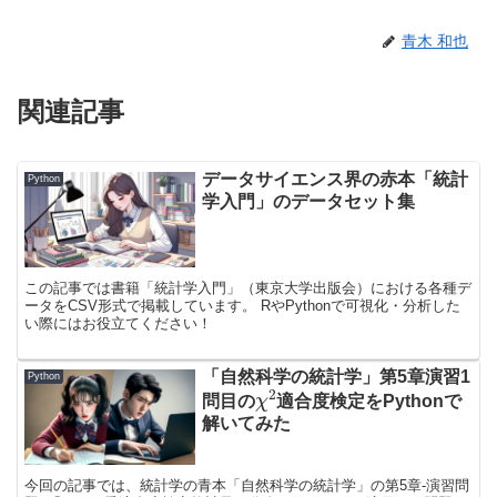
青木 和也
関連記事
データサイエンス界の赤本「統計
Python
学入門」のデータセット集
この記事では書籍「統計学入門」（東京大学出版会）における各種デ
ータをCSV形式で掲載しています。 RやPythonで可視化・分析した
い際にはお役立てください！
「自然科学の統計学」第5章演習1
Python
χ
2
問目の
適合度検定をPythonで
解いてみた
今回の記事では、統計学の青本「自然科学の統計学」の第5章-演習問