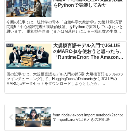
関する機運が高まっているので、生成AIを使った簡単なアプリを作れ
をPythonで実装してみた
るようになりたい」という野心あふれる方におすすめの書籍です！
今回の記事では、統計学の青本「自然科学の統計学」の第11章-演習
問題5「中心極限定理の実験的検証」をPythonで実装していきたいと
思います。 乗算型合同法（またはM系列）による一様乱数の生成、
一様乱数からの標準正規乱数の生成、正規分布の適合度検定など、自
然科学の統計学で学習した内容の総まとめ的な演習問題となっている
大規模言語モデル入門でJGLUE
ので、ぜひ問題としてチャレンジしていただけると幸いです！
NLP
のMARC-jaを使おうと思ったら、
「RuntimeError: The Amazon
Review Dataset is currently no
longer public.」と出てしまった
回の記事では、大規模言語モデル入門の第5章 大規模言語モデルのフ
あなたへ
ァインチューニングにて、HuggingFaceのDatasetsからJGLUEの
MARC-jaデータセットをダウンロードしようとしたら、
RuntimeError: The Amazon Review Dataset is currently no longer
public. と出てしまった時の対処法を紹介します！
from nbdev.export import notebook2script
でImportErrorが出るときの対処法