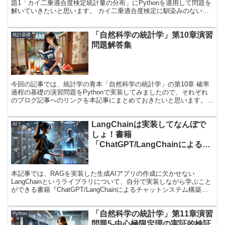
題1「カイ二乗適合度検定統計量の分布」にPythonを適用して問題を
解いていきたいと思います。 カイ二乗適合度検定に馴染みのない方
でも理解いただけるように解説したので、カイ二乗適合度検定の
Pythonでの実装が気になる方や、数学の問題を通してPythonについ
「自然科学の統計学」第10章演習
ての理解を深めたい方はぜひ参考にしてください！
統計基礎
問題解答集
今回の記事では、統計学の青本「自然科学の統計学」の第10章 確率
過程の基礎の演習問題をPythonで実装してみましたので、それぞれ
のブログ記事へのリンクを本記事にまとめておきたいと思います。
演習問題を解く際の考え方について、解くために必要な情報を含め丁
寧に提示し、数式についてもスモールステップで解説をしているの
LangChainは実装してなんぼで
で、ご参考にしていただけると幸いです！
AI
しょ！書籍
「ChatGPT/LangChainによるチ
ャットシステム構築［実践］入
門」から得た学び3選 〜 書籍とは
本記事では、RAGを実装した生成AIアプリの作成に欠かせない
違う実装してみた 〜
LangChainというライブラリについて、自分で実装しながら学ぶこと
ができる書籍『ChatGPT/LangChainによるチャットシステム構築
［実践］入門』から得た学びについて、厳選して3つご紹介いたしま
す！ 本書はPythonについてある程度理解している方であれば誰でも
「自然科学の統計学」第11章演習
挑戦できるほど、分かりやすくLangChainについて書かれている1冊
Python
になります！ 「RAGについての知見を深めたい」「社内で生成AIに
問題5-中心極限定理の実証的検証