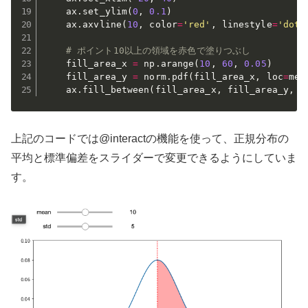
    ax
.
set_ylim
(
0
,
0.1
)
    ax
.
axvline
(
10
,
 color
=
'red'
,
 linestyle
=
'dott
# ポイント10以上の領域を赤色で塗りつぶし
    fill_area_x 
=
 np
.
arange
(
10
,
60
,
0.05
)
    fill_area_y 
=
 norm
.
pdf
(
fill_area_x
,
 loc
=
mea
    ax
.
fill_between
(
fill_area_x
,
 fill_area_y
,
 a
上記のコードでは@interactの機能を使って、正規分布の
平均と標準偏差をスライダーで変更できるようにしていま
す。