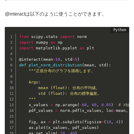
@interactは以下のように使うことができます。
from
 scipy
.
stats 
import
import
 numpy 
as
import
 matplotlib
.
pyplot 
as
 plt

@interact
(
mean
=
10
,
 std
=
5
)
def
plot_norm_distribution
(
mean
,
 std
)
:
"""正規分布のグラフを描画します。

    Args:

        mean (float): 分布の平均値。

        std (float): 分布の標準偏差。

    """
    x_values 
=
 np
.
arange
(
-
60
,
60
,
0.05
)
# X軸
    pdf_values 
=
 norm
.
pdf
(
x_values
,
 loc
=
mean
,
 s
    fig
,
 ax 
=
 plt
.
subplots
(
figsize
=
(
10
,
4
)
)
    ax
.
plot
(
x_values
,
 pdf_values
)
    ax
.
set_xlim
(
-
20
,
40
)