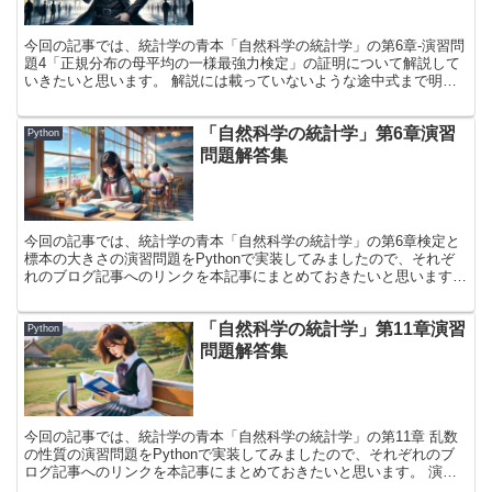
今回の記事では、統計学の青本「自然科学の統計学」の第6章-演習問
題4「正規分布の母平均の一様最強力検定」の証明について解説して
いきたいと思います。 解説には載っていないような途中式まで明記
をして証明をしていきたいと思いますので、参考にしていただけると
幸いです。
「自然科学の統計学」第6章演習
Python
問題解答集
今回の記事では、統計学の青本「自然科学の統計学」の第6章検定と
標本の大きさの演習問題をPythonで実装してみましたので、それぞ
れのブログ記事へのリンクを本記事にまとめておきたいと思います。
演習問題を解く際の考え方やどのようなステップでコードが実行され
ているのかについても解説していいますので、自分で問題を解くプロ
「自然科学の統計学」第11章演習
グラムを実装する場合や、プログラムで解かずともやっていることの
Python
方向性が合っているのかを確かめるためにご活用いただけると幸いで
問題解答集
す！
今回の記事では、統計学の青本「自然科学の統計学」の第11章 乱数
の性質の演習問題をPythonで実装してみましたので、それぞれのブ
ログ記事へのリンクを本記事にまとめておきたいと思います。 演習
問題を解く際の考え方について、解くために必要な情報を含め丁寧に