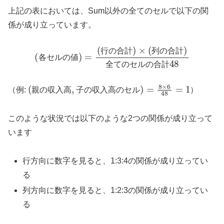
上記の表においては、Sum以外の全てのセルで以下の関
係が成り立っています。
(
各
セ
ル
の
値
)
=
(
行
の
の
合
合
計
計
)
×
(
48
列
の
合
計
)
全
て
の
セ
ル
行
の
合
計
列
の
合
計
各
セ
ル
の
値
全
て
の
セ
ル
の
合
計
(
ル
親
)
の
=
8
収
×
6
入
48
高
=
,
1
子
の
収
入
高
の
セ
（例:
）
親
の
収
入
高
子
の
収
入
高
の
セ
ル
このような状況では以下のような2つの関係が成り立って
います
行方向に数字を見ると、1:3:4の関係が成り立ってい
る
列方向に数字を見ると、1:2:3の関係が成り立ってい
る