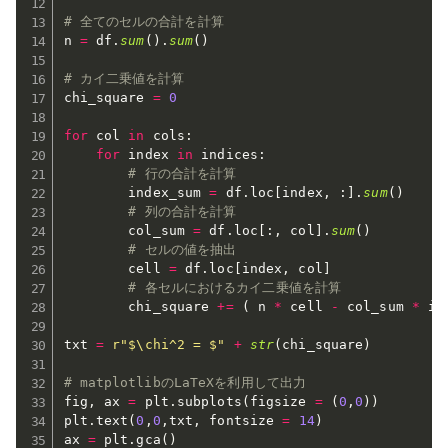
# 全てのセルの合計を計算
n 
=
 df
.
sum
(
)
.
sum
(
)
# カイ二乗値を計算
chi_square 
=
0
for
 col 
in
 cols
:
for
 index 
in
 indices
:
# 行の合計を計算
        index_sum 
=
 df
.
loc
[
index
,
:
]
.
sum
(
)
# 列の合計を計算
        col_sum 
=
 df
.
loc
[
:
,
 col
]
.
sum
(
)
# セルの値を抽出
        cell 
=
 df
.
loc
[
index
,
 col
]
# 各セルにおけるカイ二乗値を計算
        chi_square 
+=
(
 n 
*
 cell 
-
 col_sum 
*
 in
txt 
=
r"$\chi^2 = $"
+
str
(
chi_square
)
# matplotlibのLaTeXを利用して出力
fig
,
 ax 
=
 plt
.
subplots
(
figsize 
=
(
0
,
0
)
)
plt
.
text
(
0
,
0
,
txt
,
 fontsize 
=
14
)
ax 
=
 plt
.
gca
(
)