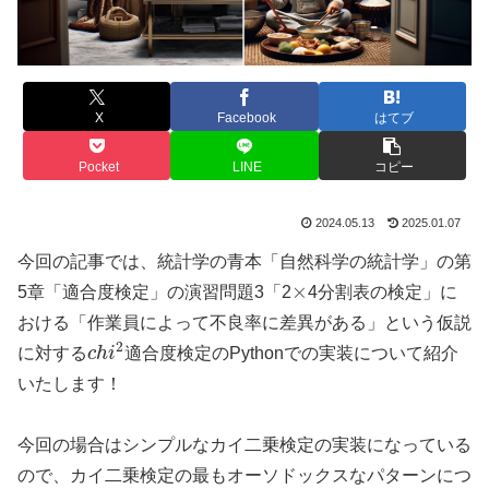
X
Facebook
はてブ
Pocket
LINE
コピー
2024.05.13
2025.01.07
今回の記事では、統計学の青本「自然科学の統計学」の第
×
5章「適合度検定」の演習問題3「2
4分割表の検定」に
おける「作業員によって不良率に差異がある」という仮説
c
h
i
2
に対する
適合度検定のPythonでの実装について紹介
いたします！
今回の場合はシンプルなカイ二乗検定の実装になっている
ので、カイ二乗検定の最もオーソドックスなパターンにつ