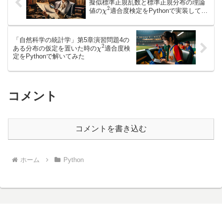
擬似標準正規乱数と標準正規分布の理論
χ
2
値の
適合度検定をPythonで実装してみ
た
「自然科学の統計学」第5章演習問題4の
χ
2
ある分布の仮定を置いた時の
適合度検
定をPythonで解いてみた
コメント
コメントを書き込む
ホーム
Python