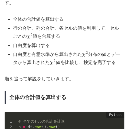
す。
全体の合計値を算出する
行の合計、列の合計、各セルの値を利用して、セル
χ
2
ごとの
値を合算する
自由度を算出する
χ
2
自由度と有意水準から算出された
分布の値とデー
χ
2
タから算出された
値を比較し、検定を完了する
順を追って解説をしていきます。
全体の合計値を算出する
# 全てのセルの合計を計算
n 
=
 df
.
sum
(
)
.
sum
(
)