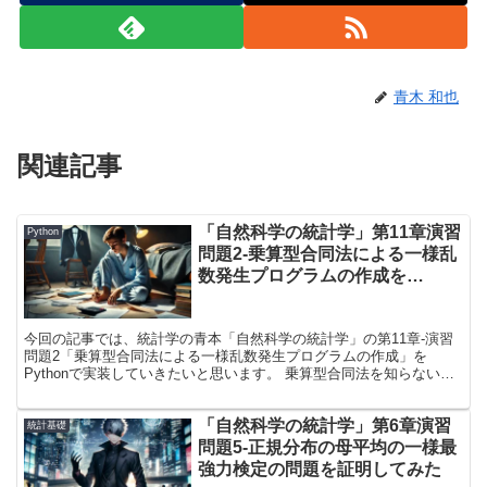
青木 和也
関連記事
「自然科学の統計学」第11章演習
Python
問題2-乗算型合同法による一様乱
数発生プログラムの作成を
Pythonで実装してみた
今回の記事では、統計学の青本「自然科学の統計学」の第11章-演習
問題2「乗算型合同法による一様乱数発生プログラムの作成」を
Pythonで実装していきたいと思います。 乗算型合同法を知らない方
にもわかるように解説させていただきますので、ご参考にしていただ
けると幸いです.
「自然科学の統計学」第6章演習
統計基礎
問題5-正規分布の母平均の一様最
強力検定の問題を証明してみた