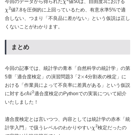
今回のデータから得られた
値50は、自由度3における
χ
2
値7.8を圧倒的に上回っているため、有意水準5%で適
合しない、つまり「不良品に差がない」という仮説は正し
くないことがわかります。
まとめ
今回の記事では、統計学の青本「自然科学の統計学」の第
×
5章「適合度検定」の演習問題3「2
4分割表の検定」に
おける「作業員によって不良率に差異がある」という仮説
c
h
i
2
に対する
適合度検定のPythonでの実装について紹介
いたしました！
適合度検定とは言いつつ、内容としては統計学の赤本「統
χ
2
計学入門」で扱うレベルのわかりやすい
検定だったの