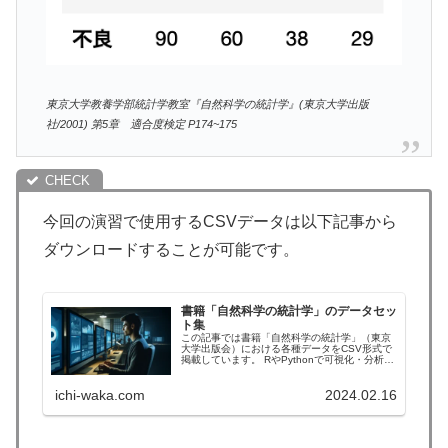
東京大学教養学部統計学教室『自然科学の統計学』(東京大学出版
社/2001) 第5章 適合度検定 P174~175
今回の演習で使用するCSVデータは以下記事から
ダウンロードすることが可能です。
書籍「自然科学の統計学」のデータセッ
ト集
この記事では書籍「自然科学の統計学」（東京
大学出版会）における各種データをCSV形式で
掲載しています。 RやPythonで可視化・分析し
たい際にはお役立てください！
ichi-waka.com
2024.02.16