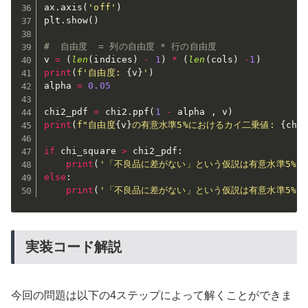
ax
.
axis
(
'off'
)
plt
.
show
(
)
#  自由度  = 列の自由度 * 行の自由度
v 
=
(
len
(
indices
)
-
1
)
*
(
len
(
cols
)
-
1
)
print
(
f'自由度: 
{
v
}
'
)
alpha 
=
0.05
chi2_pdf 
=
 chi2
.
ppf
(
1
-
 alpha 
,
 v
)
print
(
f"自由度
{
v
}
の有意水準5%におけるカイ二乗値: 
{
chi
if
 chi_square 
>
 chi2_pdf
:
print
(
'「不良品に差がない」という仮説は有意水準5%で
else
:
print
(
'「不良品に差がない」という仮説は有意水準5%で
実装コード解説
今回の問題は以下の4ステップによって解くことができま