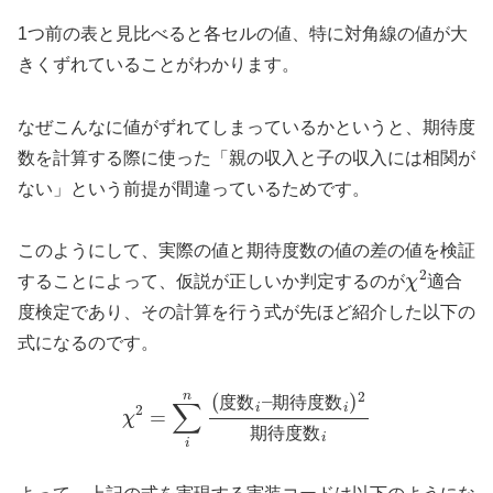
1つ前の表と見比べると各セルの値、特に対角線の値が大
きくずれていることがわかります。
なぜこんなに値がずれてしまっているかというと、期待度
数を計算する際に使った「親の収入と子の収入には相関が
ない」という前提が間違っているためです。
このようにして、実際の値と期待度数の値の差の値を検証
χ
2
することによって、仮説が正しいか判定するのが
適合
度検定であり、その計算を行う式が先ほど紹介した以下の
式になるのです。
χ
2
=
∑
i
n
(
度
数
i
–
期
待
度
数
i
)
2
期
待
度
数
i
度
数
期
待
度
数
期
待
度
数