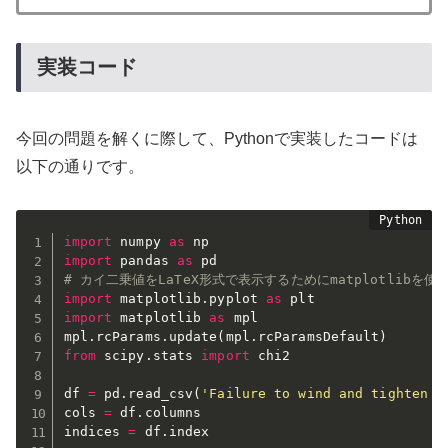
実装コード
今回の問題を解くに際して、Pythonで実装したコードは
以下の通りです。
import
 numpy 
as
import
 pandas 
as
# カイ二乗値をLaTeX形式で表示するためにmatplotlibを使
import
 matplotlib
.
pyplot 
as
import
 matplotlib 
as
 mpl

mpl
.
rcParams
.
update
(
mpl
.
rcParamsDefault
)
from
 scipy
.
stats 
import
 chi2

df 
=
 pd
.
read_csv
(
'Failure to wind and tighten d
cols 
=
 df
.
columns 

indices 
=
 df
.
index
