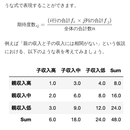
うな式で表現することができます。
期
待
度
数
i
j
=
(
i
行
の
合
計
f
i
数
⋅
×
n
j
列
の
合
計
f
⋅
j
)
全
体
の
合
計
行
の
合
計
列
の
合
計
期
待
度
数
全
体
の
合
計
数
例えば「親の収入と子の収入には相関がない」という仮説
における、以下のような表を考えてみましょう。