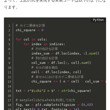
よって、上記の式を実現する実装コードは以下のようにな
ります。
# カイ二乗値を計算
chi_square 
=
0
for
 col 
in
 cols
:
for
 index 
in
 indices
:
# 行の合計を計算
        index_sum 
=
 df
.
loc
[
index
,
:
]
.
sum
(
)
# 列の合計を計算
        col_sum 
=
 df
.
loc
[
:
,
 col
]
.
sum
(
)
# セルの値を抽出
        cell 
=
 df
.
loc
[
index
,
 col
]
# 各セルにおけるカイ二乗値を計算
        chi_square 
+=
(
 n 
*
 cell 
-
 col_sum 
*
 in
txt 
=
r"$\chi^2 = $"
+
str
(
chi_square
)
# matplotlibのLaTeXを利用して出力
fig
,
 ax 
=
 plt
.
subplots
(
figsize 
=
(
0
,
0
)
)
plt
.
text
(
0
,
0
,
txt
,
 fontsize 
=
14
)