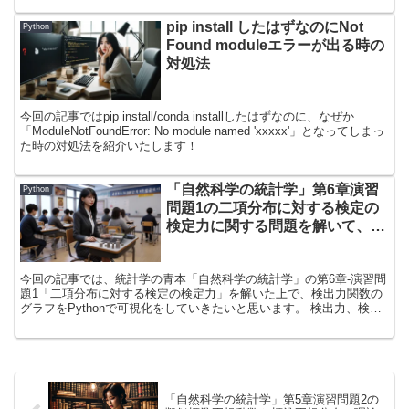
提示し、数式についてもスモールステップで解説をしているので、ご
pip install したはずなのにNot
参考にしていただけると幸いです！
Python
Found moduleエラーが出る時の
対処法
今回の記事ではpip install/conda installしたはずなのに、なぜか
「ModuleNotFoundError: No module named 'xxxxx'」となってしまっ
た時の対処法を紹介いたします！
「自然科学の統計学」第6章演習
Python
問題1の二項分布に対する検定の
検定力に関する問題を解いて、
Pythonで可視化してみた
今回の記事では、統計学の青本「自然科学の統計学」の第6章-演習問
題1「二項分布に対する検定の検定力」を解いた上で、検出力関数の
グラフをPythonで可視化をしていきたいと思います。 検出力、検出
力関数あたりの話は馴染みのない方には理解しにくいかもしれません
ので、適宜解説を入れています。 検出力まわりについて聞いたこと
がない方も「なるほどね！」と理解いただきながら読み進めていただ
けると幸いです！
「自然科学の統計学」第5章演習問題2の