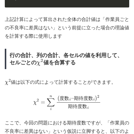
上記計算によって算出された全体の合計値は「作業員ごと
の不良率に差異はない」という前提に立った場合の理論値
を計算する際に使用します
行の合計、列の合計、各セルの値を利用して、
χ
2
セルごとの
値を合算する
χ
2
値は以下の式によって計算することができます。
χ
2
=
∑
i
n
(
度
数
i
–
期
待
度
数
i
)
2
期
待
度
数
i
度
数
期
待
度
数
期
待
度
数
ここで、今回の問題における期待度数ですが、「作業員の
不良率に差異はない」という仮説に立脚すると、以下のよ