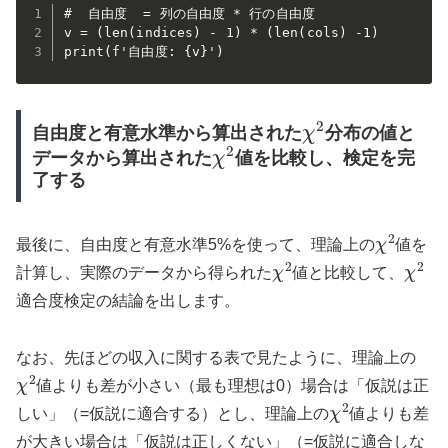
#  自由度  = 列の自由度 * 行の自由度

v = (len(indices) - 1) * (len(cols) -1)

print(f'自由度: {v}')
χ
2
自由度と有意水準から算出された
分布の値と
χ
2
データから算出された
値を比較し、検定を完
了する
χ
2
最後に、自由度と有意水準5%を使って、理論上の
値を
χ
2
χ
2
計算し、実際のデータから得られた
値と比較して、
適合度検定の結論を出します。
なお、先ほどの収入に関する表で見たように、理論上の
χ
2
値よりも差が小さい（最も理想は0）場合は「仮説は正
χ
2
しい」（=仮説に適合する）とし、理論上の
値よりも差
が大きい場合は「仮説は正しくない」（=仮説に適合しな