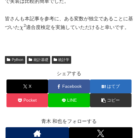
で実装は比較的簡単でした。
皆さんも本記事を参考に、ある変数が独立であることに基
χ
2
づいた
適合度検定を実施していただけると幸いです。
Python
統計基礎
統計学
シェアする
X
Facebook
はてブ
Pocket
LINE
コピー
青木 和也をフォローする