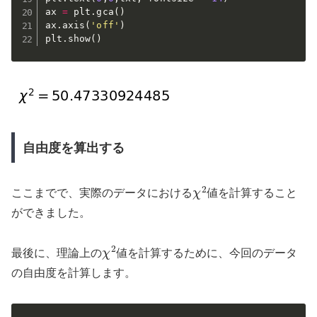
ax 
=
 plt
.
gca
(
)
ax
.
axis
(
'off'
)
plt
.
show
(
)
自由度を算出する
χ
2
ここまでで、実際のデータにおける
値を計算すること
ができました。
χ
2
最後に、理論上の
値を計算するために、今回のデータ
の自由度を計算します。