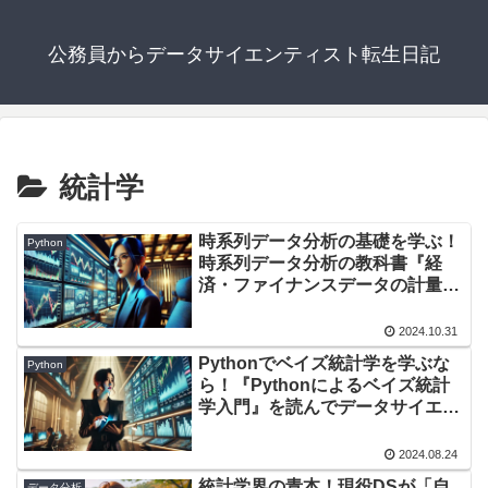
公務員からデータサイエンティスト転生日記
統計学
時系列データ分析の基礎を学ぶ！
Python
時系列データ分析の教科書『経
済・ファイナンスデータの計量時
系列分析』を読んで得た学び3選
2024.10.31
Pythonでベイズ統計学を学ぶな
Python
ら！『Pythonによるベイズ統計
学入門』を読んでデータサイエン
ティストが得た学び
2024.08.24
統計学界の青本！現役DSが「自
データ分析