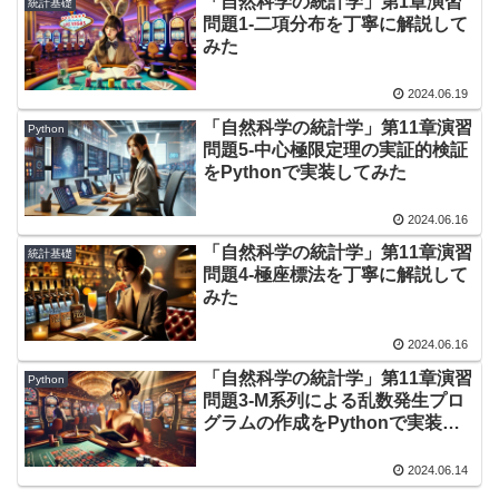
「自然科学の統計学」第1章演習
統計基礎
問題1-二項分布を丁寧に解説して
みた
2024.06.19
「自然科学の統計学」第11章演習
Python
問題5-中心極限定理の実証的検証
をPythonで実装してみた
2024.06.16
「自然科学の統計学」第11章演習
統計基礎
問題4-極座標法を丁寧に解説して
みた
2024.06.16
「自然科学の統計学」第11章演習
Python
問題3-M系列による乱数発生プロ
グラムの作成をPythonで実装し
てみた
2024.06.14